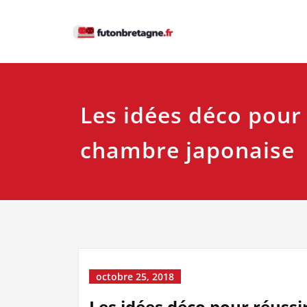
Skip
to
Futon Br
content
Les idées déco pour
chambre japonaise
octobre 25, 2018
Les idées déco pour réuss