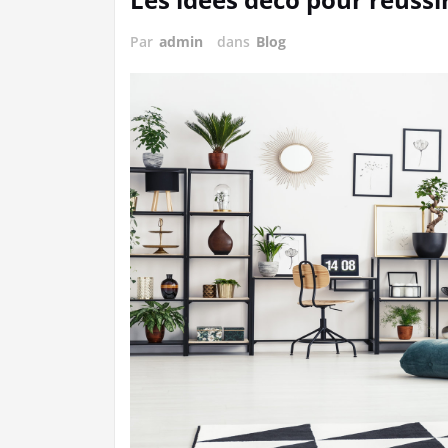
Par
admin
dans
Blog