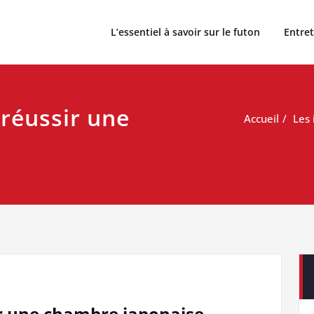
etagne
L’essentiel à savoir sur le futon
Entret
 réussir une
Accueil
Les 
ir une chambre japonaise