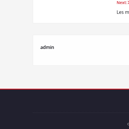
Next:
Navigation
Les m
de
l’article
admin